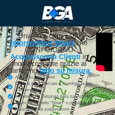
Unisciti a oltre +100
Imprenditori Smart
che
OGNI GIORNO
Acquisiscono Clienti
in
modo costante grazie al
Marketing
fatto su misura.
Acquisisci più Clienti
Domina il tuo Mercato e Sconfiggi la tua
concorrenza
Incrementa il Fatturato della tua Azienda
Applica il modello “Smart” e preparati ad un
Futuro ricco di soddisfazioni